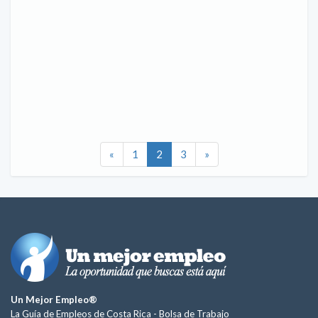
«
1
2
3
»
Un Mejor Empleo®
La Guía de Empleos de Costa Rica -
Bolsa de Trabajo