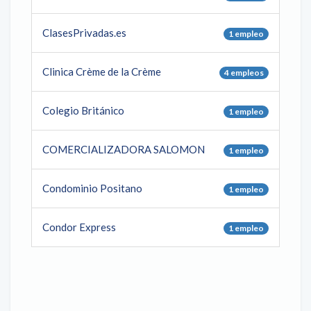
ClasesPrivadas.es
1 empleo
Clinica Crème de la Crème
4 empleos
Colegio Británico
1 empleo
COMERCIALIZADORA SALOMON
1 empleo
Condominio Positano
1 empleo
Condor Express
1 empleo