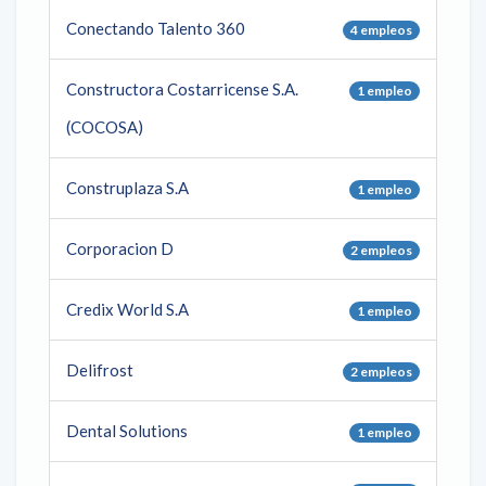
Conectando Talento 360
4 empleos
Constructora Costarricense S.A.
1 empleo
(COCOSA)
Construplaza S.A
1 empleo
Corporacion D
2 empleos
Credix World S.A
1 empleo
Delifrost
2 empleos
Dental Solutions
1 empleo