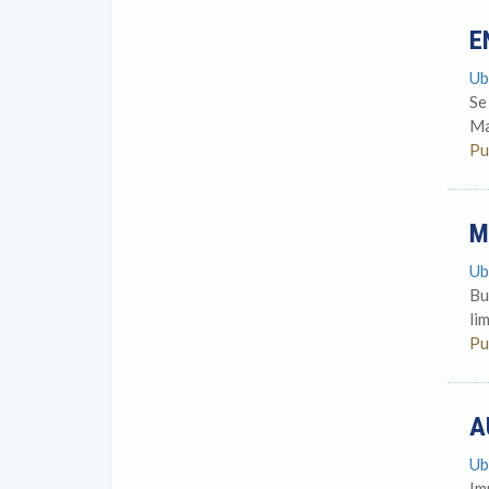
E
Ub
Se
Ma
Pu
M
Ub
Bu
li
Pu
A
Ub
Im