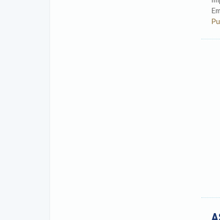
Em
Pu
A