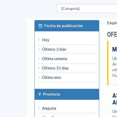
Categorías
Emple
Fecha de publicación
OFE
Hoy
M
Últimos 3 días
Ub
Última semana
Ár
Últimos 15 días
of
Pu
Último mes
Provincia
A
A
Alajuela
Ub