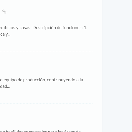
S
ificios y casas: Descripción de funciones: 1.
a y...
 equipo de producción, contribuyendo a la
dad...
con habilidades manuales para las áreas de