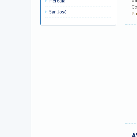
Ba
Heredia
Co
San José
Pu
A