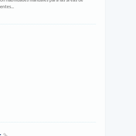
entes...
-