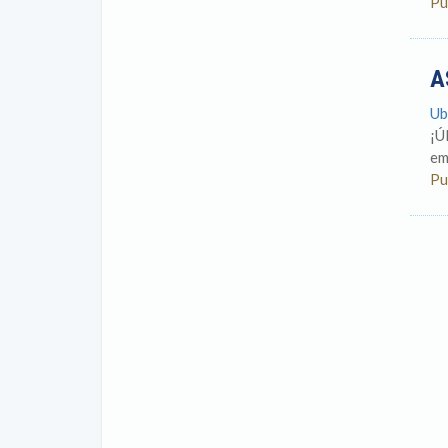
Pu
A
Ub
¡Ú
em
Pu