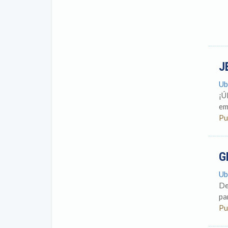
J
Ub
¡Ú
em
Pu
G
Ub
De
pa
Pu