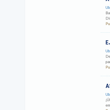
Ub
Ba
Di
Pu
E
Ub
De
pa
Pu
A
Ub
¡Ú
em