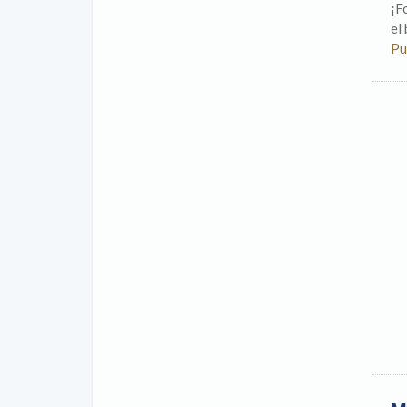
¡F
el
Pu