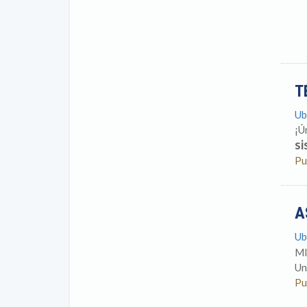
T
Ub
¡Ú
si
Pu
A
Ub
MI
Un
Pu