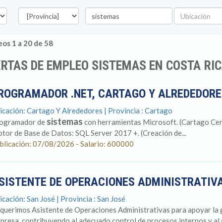
Provincia
Palabra
Ubicación
clave
os 1 a 20 de 58
RTAS DE EMPLEO SISTEMAS EN COSTA RI
ROGRAMADOR .NET, CARTAGO Y ALREDEDOR
icación: Cartago Y Alrededores | Provincia : Cartago
sistemas
ogramador de
con herramientas Microsoft. (Cartago Cen
tor de Base de Datos: SQL Server 2017 +. (Creación de...
blicación: 07/08/2026 - Salario: 600000
SISTENTE DE OPERACIONES ADMINISTRATIV
icación: San José | Provincia : San José
querimos Asistente de Operaciones Administrativas para apoyar la g
presa, contribuyendo al adecuado control de procesos internos y al s