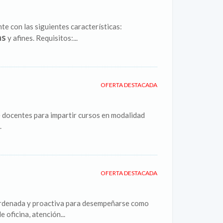
te con las siguientes características:
as
y afines. Requisitos:...
OFERTA DESTACADA
entes para impartir cursos en modalidad
.
OFERTA DESTACADA
ordenada y proactiva para desempeñarse como
 oficina, atención...