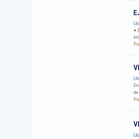
E
Ub
• 
in
Pu
V
Ub
En
de
Pu
V
Ub