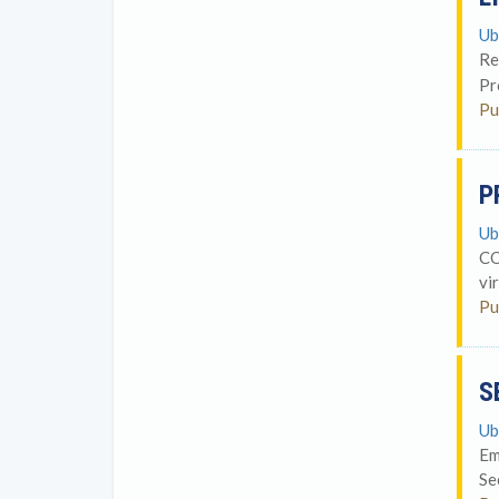
Ub
Re
Pr
Pu
P
Ub
CO
vi
Pu
S
Ub
Em
Se