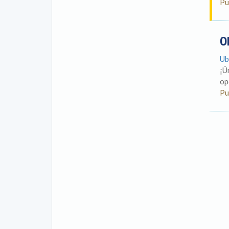
Pu
O
Ub
¡Ú
op
Pu