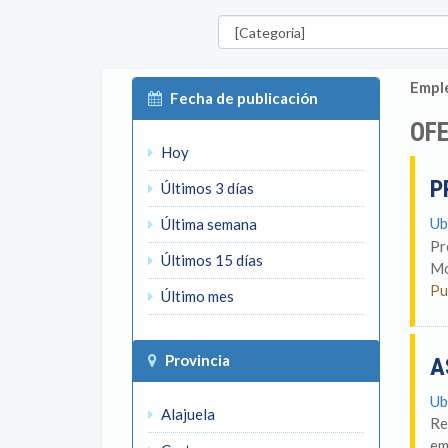
Categorías
Emple
Fecha de publicación
OFE
Hoy
P
Últimos 3 días
Ub
Última semana
Pr
Últimos 15 días
Mo
Pu
Último mes
Provincia
A
Ub
Alajuela
Re
em