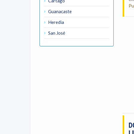
Cartago
Pu
Guanacaste
Heredia
San José
D
L