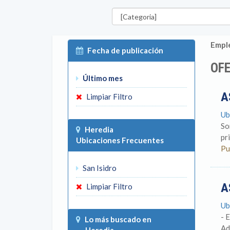
Categorías
Emple
Fecha de publicación
OFE
Último mes
A
Limpiar Filtro
Ub
So
Heredia
pr
Ubicaciones Frecuentes
Pu
San Isidro
A
Limpiar Filtro
Ub
- 
Lo más buscado en
Ad