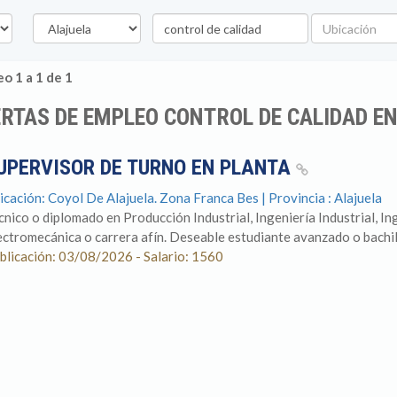
Provincia
Palabra
Ubicación
clave
o 1 a 1 de 1
RTAS DE EMPLEO CONTROL DE CALIDAD E
UPERVISOR DE TURNO EN PLANTA
icación: Coyol De Alajuela. Zona Franca Bes | Provincia : Alajuela
cnico o diplomado en Producción Industrial, Ingeniería Industrial, I
ectromecánica o carrera afín. Deseable estudiante avanzado o bachille
blicación: 03/08/2026 - Salario: 1560