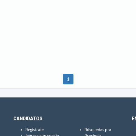
1
CANDIDATOS
E
Regístrate
Búsquedas por
Ingresa a tu cuenta
Provincia