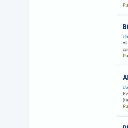
Pu
B
Ub
📢
co
Pu
A
Ub
Re
(t
Pu