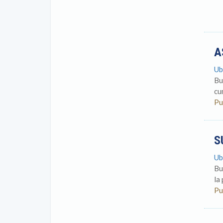
A
Ub
Bu
cu
Pu
S
Ub
Bu
la
Pu