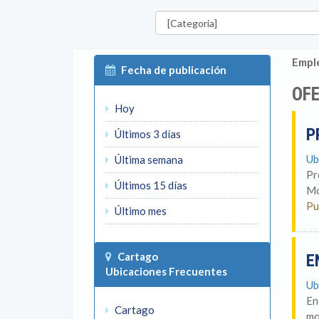
Categorías
Emple
Fecha de publicación
OFE
Hoy
P
Últimos 3 días
Ub
Última semana
Pr
Últimos 15 días
Mo
Pu
Último mes
Cartago
E
Ubicaciones Frecuentes
Ub
En
Cartago
mo