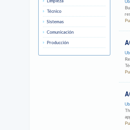
Limpieza
Ub
Bu
Técnico
re
Pu
Sistemas
Comunicación
A
Producción
Ub
Re
Té
Pu
A
Ub
Th
ap
Pu