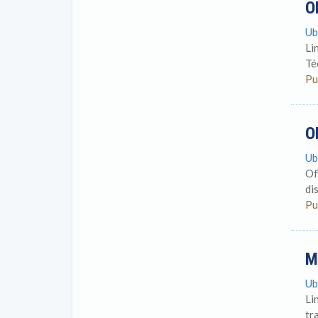
O
Ub
Li
Té
Pu
O
Ub
Of
di
Pu
M
Ub
Li
tr