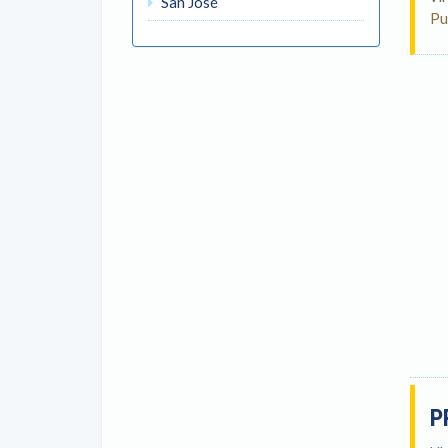
San José
Pu
P