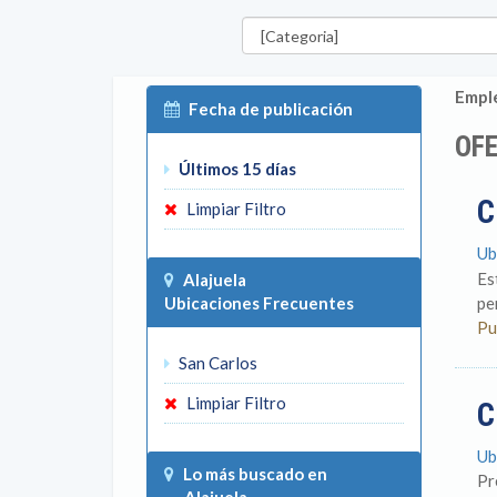
Categorías
Emple
Fecha de publicación
OFE
Últimos 15 días
C
Limpiar Filtro
Ub
Es
Alajuela
Ubicaciones Frecuentes
pe
Pu
San Carlos
Limpiar Filtro
C
Ub
Lo más buscado en
Pr