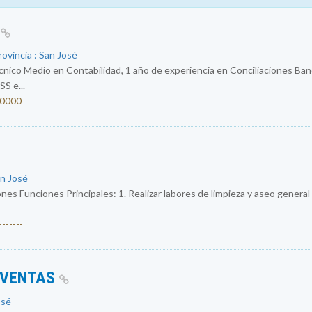
E
rovincia : San José
nico Medio en Contabilidad, 1 año de experiencia en Conciliaciones Banca
S e...
80000
an José
nes Funciones Principales: 1. Realizar labores de limpieza y aseo general
------
 VENTAS
osé