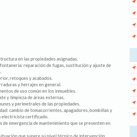
tructura en las propiedades asignadas.
fontanería: reparación de fugas, sustitución y ajuste de
.
erior, retoques y acabados.
raduras y herrajes en general.
ementos de uso común en los inmuebles.
ate y limpieza de áreas externas.
unes y perimetrales de las propiedades.
idad: cambio de tomacorrientes, apagadores, bombillas y
electricista certificado.
s de emergencia de mantenimiento que se presenten en
situación que supere su nivel técnico de intervención.