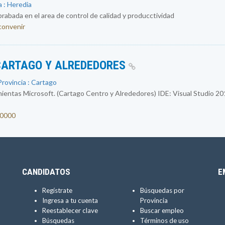
 : Heredia
abada en el area de control de calidad y producctividad
 convenir
CARTAGO Y ALREDEDORES
rovincia : Cartago
entas Microsoft. (Cartago Centro y Alrededores) IDE: Visual Studio 2
00000
CANDIDATOS
E
Regístrate
Búsquedas por
Ingresa a tu cuenta
Provincia
Reestablecer clave
Buscar empleo
Búsquedas
Términos de uso