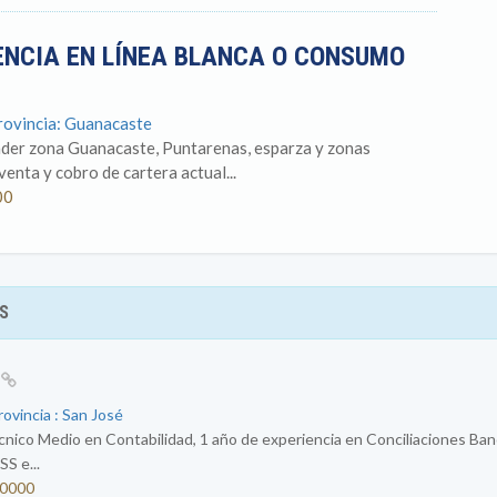
ENCIA EN LÍNEA BLANCA O CONSUMO
Provincia: Guanacaste
nder zona Guanacaste, Puntarenas, esparza y zonas
venta y cobro de cartera actual...
00
S
E
rovincia : San José
nico Medio en Contabilidad, 1 año de experiencia en Conciliaciones Banca
S e...
80000