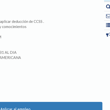
 aplicar deducción de CCSS .
d y comocimientos
M
B1 AL DIA
ada AMERICANA
Aplicar al empleo