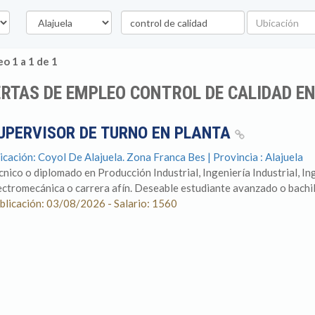
Provincia
Palabra
Ubicación
clave
o 1 a 1 de 1
RTAS DE EMPLEO CONTROL DE CALIDAD E
UPERVISOR DE TURNO EN PLANTA
icación: Coyol De Alajuela. Zona Franca Bes | Provincia : Alajuela
cnico o diplomado en Producción Industrial, Ingeniería Industrial, I
ectromecánica o carrera afín. Deseable estudiante avanzado o bachille
blicación: 03/08/2026 - Salario: 1560